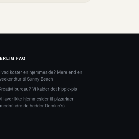
ÆRLIG FAQ
Hvad koster en hjemmeside? Mere end en
weekendtur til Sunny Beach
Kreativt bureau? Vi kalder det hippie-pis
Vi laver ikke hjemmesider til pizzariaer
(medmindre de hedder Domino’s)