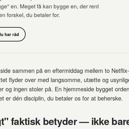
gge" en. Meget få kan bygge en, der rent
n forskel, du betaler for.
u har råd
side sammen på en eftermiddag mellem to Netflix
nettet flyder over med langsomme, utætte og usynlig
r og ingen stoler på. En hjemmeside bygget ordent
t er dén disciplin, du betaler os for at beherske.
t" faktisk betyder — ikke ba