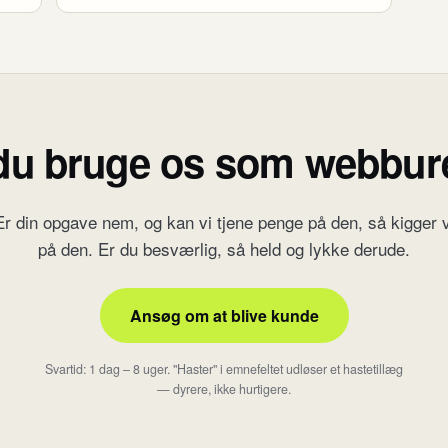
du bruge os som webbu
Er din opgave nem, og kan vi tjene penge på den, så kigger v
på den. Er du besværlig, så held og lykke derude.
Ansøg om at blive kunde
Svartid: 1 dag – 8 uger. "Haster" i emnefeltet udløser et hastetillæg
— dyrere, ikke hurtigere.