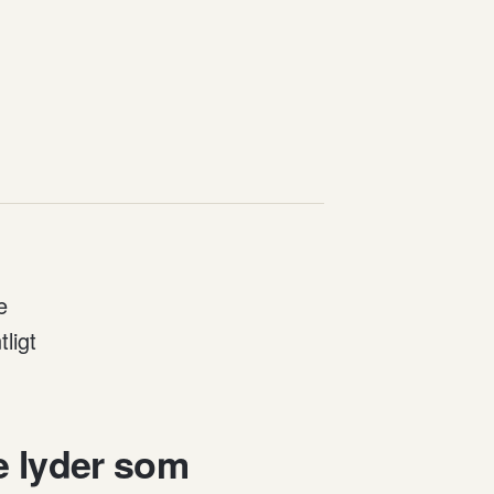
-
e
ligt
re lyder som