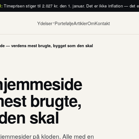
l:
Timeprisen stiger til 2.027 kr. den 1. januar. Det er ikke inflation — det 
Ydelser
Portefølje
Artikler
Om
Kontakt
▾
e — verdens mest brugte, bygget som den skal
hjemmeside
est brugte,
den skal
 hjemmesider på kloden. Alle med en