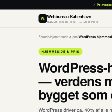
📈
Prisvarse
Webbureau København
W.
DANMARKS DYRESTE — MED VILJE
Forside
/
Hjemmeside & pris
/
WordPress-hjemmesid
HJEMMESIDE & PRIS
WordPress-
— verdens m
bygget som 
WordPress driver ca. 40% af alle