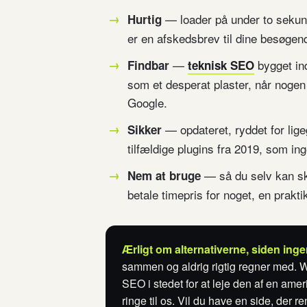
— loader på under to sekunde
Hurtig
er en afskedsbrev til dine besøgend
—
bygget ind
Findbar
teknisk SEO
som et desperat plaster, når nogen
Google.
— opdateret, ryddet for lige
Sikker
tilfældige plugins fra 2019, som ing
— så du selv kan skif
Nem at bruge
betale timepris for noget, en prakt
Ærligt om alternativerne, siden ing
sammen og aldrig rigtig regner med. Wo
SEO i stedet for at leje den af en amer
ringe til os. Vil du have en side, der 