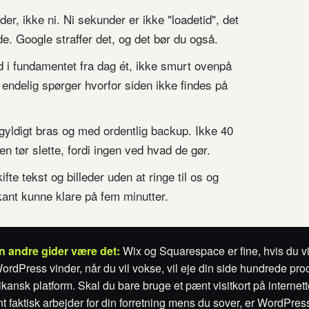
r, ikke ni. Ni sekunder er ikke "loadetid", det
e. Google straffer det, og det bør du også.
 i fundamentet fra dag ét, ikke smurt ovenpå
 endelig spørger hvorfor siden ikke findes på
gyldigt bras og med ordentlig backup. Ikke 40
en tør slette, fordi ingen ved hvad de gør.
te tekst og billeder uden at ringe til os og
ikant kunne klare på fem minutter.
en andre gider være det:
Wix og Squarespace er fine, hvis du vi
rdPress vinder, når du vil vokse, vil eje din side hundrede proce
ikansk platform. Skal du bare bruge et pænt visitkort på interne
rent faktisk arbejder for din forretning mens du sover, er WordPre