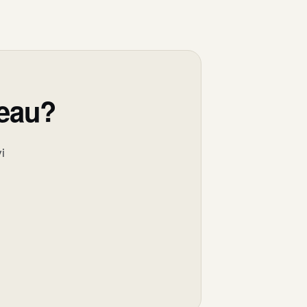
reau?
i