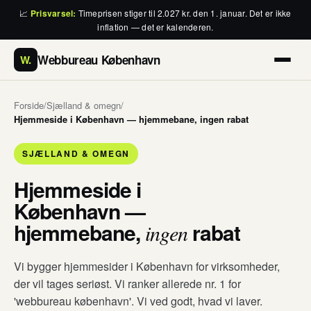
📈
Prisvarsel:
Timeprisen stiger til 2.027 kr. den 1. januar. Det er ikke
inflation — det er kalenderen.
Webbureau København
W.
Forside
/
Sjælland & omegn
/
Hjemmeside i København — hjemmebane, ingen rabat
SJÆLLAND & OMEGN
Hjemmeside i
København —
hjemmebane,
rabat
ingen
Vi bygger hjemmesider i København for virksomheder,
der vil tages seriøst. Vi ranker allerede nr. 1 for
'webbureau københavn'. Vi ved godt, hvad vi laver.