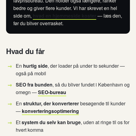
lavprisbureau. Den holder også længere, ranker
bedre og giver flere kunder. Vi har skrevet en hel
side om,
hvad en hjemmeside koster
— læs den,
før du bliver overrasket.
Hvad du får
En
hurtig side
, der loader på under to sekunder —
også på mobil
SEO fra bunden
, så du bliver fundet i København og
omegn —
SEO-bureau
En
struktur, der konverterer
besøgende til kunder
—
konverteringsoptimering
Et
system du selv kan bruge
, uden at ringe til os for
hvert komma