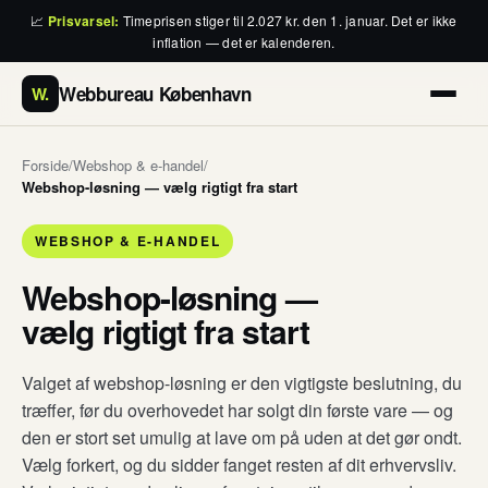
📈
Prisvarsel:
Timeprisen stiger til 2.027 kr. den 1. januar. Det er ikke
inflation — det er kalenderen.
Webbureau København
W.
Forside
/
Webshop & e-handel
/
Webshop-løsning — vælg rigtigt fra start
WEBSHOP & E-HANDEL
Webshop-løsning —
vælg rigtigt fra start
Valget af webshop-løsning er den vigtigste beslutning, du
træffer, før du overhovedet har solgt din første vare — og
den er stort set umulig at lave om på uden at det gør ondt.
Vælg forkert, og du sidder fanget resten af dit erhvervsliv.