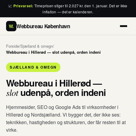
📈
Prisvarsel:
Timeprisen stiger til 2.027 kr. den 1. januar. Det er ikke
inflation — det er kalenderen.
Webbureau København
W.
Forside
/
Sjælland & omegn
/
Webbureau i Hillerød — slot udenpå, orden indeni
SJÆLLAND & OMEGN
Webbureau i Hillerød —
udenpå, orden indeni
slot
Hjemmesider, SEO og Google Ads til virksomheder i
Hillerød og Nordsjælland. Vi bygger det, der ikke ses:
teknikken, hastigheden og strukturen, der får resten til at
virke.