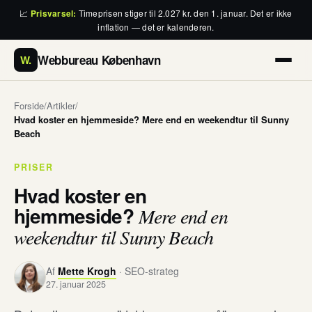
📈
Prisvarsel:
Timeprisen stiger til 2.027 kr. den 1. januar. Det er ikke
inflation — det er kalenderen.
Webbureau København
W.
Forside
/
Artikler
/
Hvad koster en hjemmeside? Mere end en weekendtur til Sunny
Beach
PRISER
Hvad koster en
hjemmeside?
Mere end en
weekendtur til Sunny Beach
Af
Mette Krogh
· SEO-strateg
27. januar 2025