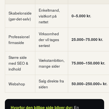
Enkeltmand,
Skabelonside
visitkort på
0–5.000 kr.
(gør-det-selv)
nettet
Virksomhed
Professionel
der vil tages
25.000–75.000 kr.
firmaside
seriøst
Større side
Vækstambition,
med SEO &
75.000–150.000 kr.
mange sider
indhold
Salg direkte fra
Webshop
50.000–250.000+ kr.
siden
Hvorfor den billige side bliver dyr:
En