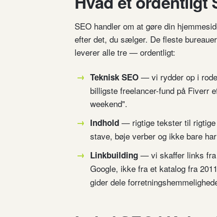
Hvad et ordentligt
SEO handler om at gøre din hjemmeside 
efter det, du sælger. De fleste bureauer l
leverer alle tre — ordentligt:
— vi rydder op i rode
Teknisk SEO
billigste freelancer-fund på Fiverr e
weekend".
— rigtige tekster til rigti
Indhold
stave, bøje verber og ikke bare ha
— vi skaffer links fra
Linkbuilding
Google, ikke fra et katalog fra 201
gider dele forretningshemmelighede