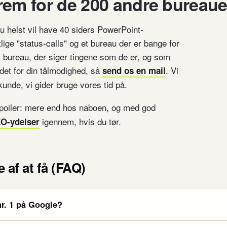
rem for de 200 andre bureaue
u helst vil have 40 siders PowerPoint-
tlige "status-calls" og et bureau der er bange for
t bureau, der siger tingene som de er, og som
tedet for din tålmodighed, så
. Vi
send os en mail
 kunde, vi gider bruge vores tid på.
poiler: mere end hos naboen, og med god
igennem, hvis du tør.
O-ydelser
 af at få (FAQ)
nr. 1 på Google?