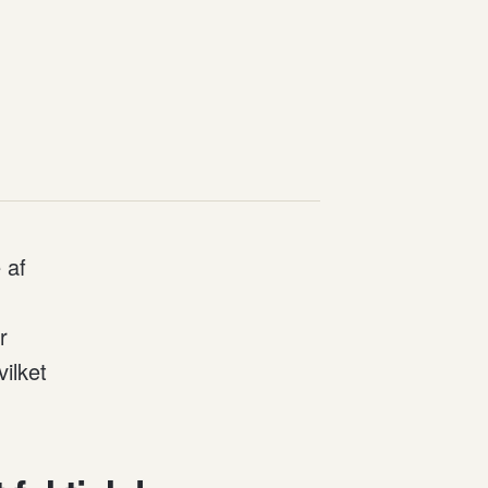
 af
r
ilket