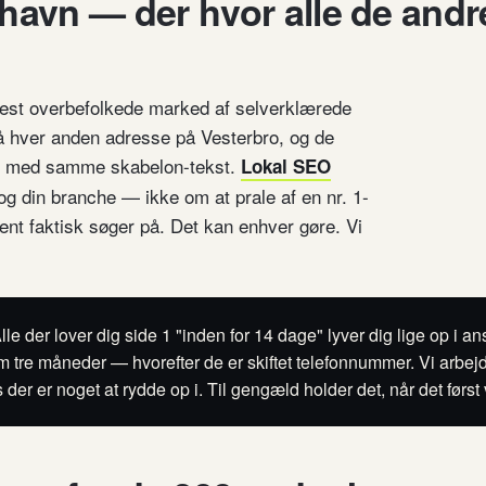
havn — der hvor alle de andr
st overbefolkede marked af selverklærede
å hver anden adresse på Vesterbro, og de
d med samme skabelon-tekst.
Lokal SEO
og din branche — ikke om at prale af en nr. 1-
ent faktisk søger på. Det kan enhver gøre. Vi
le der lover dig side 1 "inden for 14 dage" lyver dig lige op i ans
m tre måneder — hvorefter de er skiftet telefonnummer. Vi arbejder 
is der er noget at rydde op i. Til gengæld holder det, når det først 