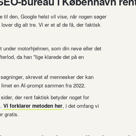
 SEO-bureau i København rent 
til den, Google helst vil vise, når nogen søger
over dig alt tre. Vi er et af de få, der faktisk
t under motorhjelmen, som din nevø eller det
fterlod, da han "lige klarede det på en
ge søgninger, skrevet af mennesker der kan
r limet en AI-prompt sammen fra 2022.
 sider, der rent faktisk betyder noget for
1.
, i det omfang vi
Vi forklarer metoden her
r gratis.