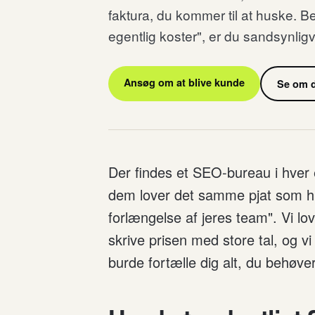
faktura, du kommer til at huske. B
egentlig koster", er du sandsynligvi
Ansøg om at blive kunde
Se om d
Der findes et SEO-bureau i hver
dem lover det samme pjat som hin
forlængelse af jeres team". Vi lov
skrive prisen med store tal, og v
burde fortælle dig alt, du behøve