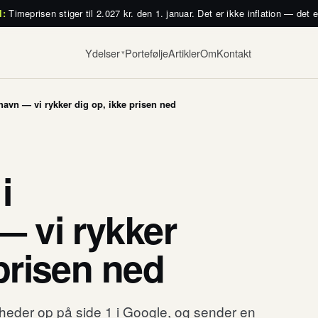
l:
Timeprisen stiger til 2.027 kr. den 1. januar. Det er ikke inflation — det 
Ydelser
Portefølje
Artikler
Om
Kontakt
▾
avn — vi rykker dig op, ikke prisen ned
i
 vi rykker
 prisen ned
mheder op på side 1 i Google, og sender en