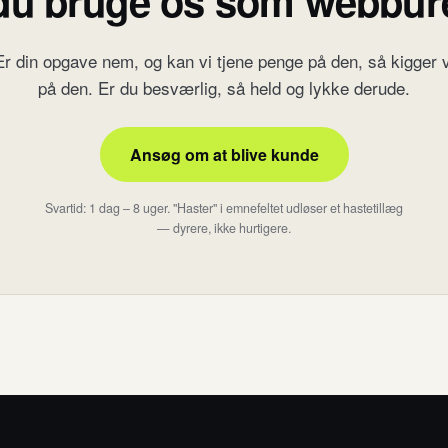
du bruge os som webbu
Er din opgave nem, og kan vi tjene penge på den, så kigger v
på den. Er du besværlig, så held og lykke derude.
Ansøg om at blive kunde
Svartid: 1 dag – 8 uger. "Haster" i emnefeltet udløser et hastetillæg
— dyrere, ikke hurtigere.