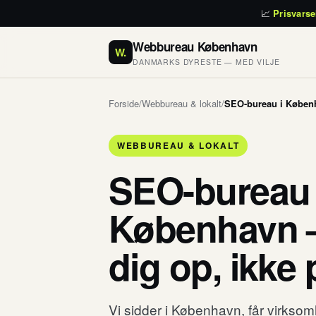
📈
Prisvarse
Webbureau København
W.
DANMARKS DYRESTE — MED VILJE
Forside
/
Webbureau & lokalt
/
SEO-bureau i Københ
WEBBUREAU & LOKALT
SEO-bureau 
København —
dig op, ikke
Vi sidder i København, får virkso