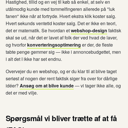
Hastighed, tillid og en vej til køb så enkel, at selv en
utålmodig kunde med tommelfingeren allerede på "luk
fanen" ikke når at fortryde. Hvert ekstra klik koster salg.
Hvert sekunds ventetid koster salg. Det er ikke en teori,
det er matematik. Se hvordan et
webshop-design
faktisk
skal se ud, når det er lavet af folk der ved hvad de laver,
og hvorfor
konverteringsoptimering
er der, de fleste
tabte penge gemmer sig — ikke i annoncebudgettet, men
i alt det I ikke har set endnu.
Overvejer du en webshop, og er du klar til at blive taget
seriøst af nogen der rent faktisk siger fra over for dårlige
idéer?
Ansøg om at blive kunde
— vi tager ikke alle, og
det er med vilje.
Spørgsmål vi bliver trætte af at få