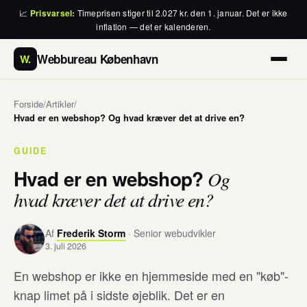
📈
Prisvarsel:
Timeprisen stiger til 2.027 kr. den 1. januar. Det er ikke
inflation — det er kalenderen.
Webbureau København
W.
Forside
/
Artikler
/
Hvad er en webshop? Og hvad kræver det at drive en?
GUIDE
Hvad er en webshop?
Og
hvad kræver det at drive en?
Af
Frederik Storm
· Senior webudvikler
3. juli 2026
En webshop er ikke en hjemmeside med en "køb"-
knap limet på i sidste øjeblik. Det er en