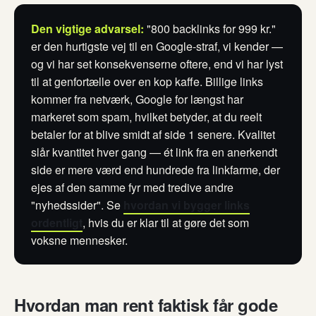
Den vigtige advarsel:
"800 backlinks for 999 kr."
er den hurtigste vej til en Google-straf, vi kender —
og vi har set konsekvenserne oftere, end vi har lyst
til at genfortælle over en kop kaffe. Billige links
kommer fra netværk, Google for længst har
markeret som spam, hvilket betyder, at du reelt
betaler for at blive smidt af side 1 senere. Kvalitet
slår kvantitet hver gang — ét link fra en anerkendt
side er mere værd end hundrede fra linkfarme, der
ejes af den samme fyr med tredive andre
"nyhedssider". Se
hvordan vi bygger links
ordentligt
, hvis du er klar til at gøre det som
voksne mennesker.
Hvordan man rent faktisk får gode