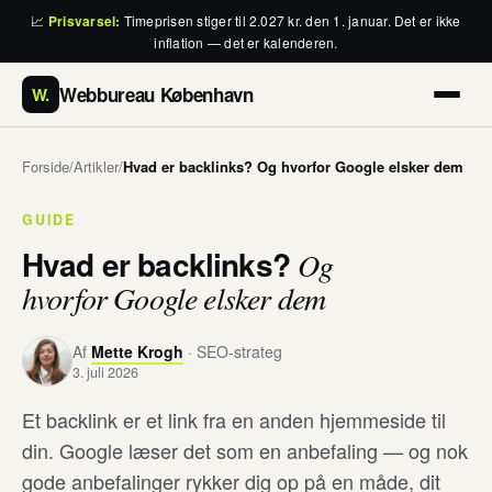
📈
Prisvarsel:
Timeprisen stiger til 2.027 kr. den 1. januar. Det er ikke
inflation — det er kalenderen.
Webbureau København
W.
Forside
/
Artikler
/
Hvad er backlinks? Og hvorfor Google elsker dem
GUIDE
Hvad er backlinks?
Og
hvorfor Google elsker dem
Af
Mette Krogh
· SEO-strateg
3. juli 2026
Et backlink er et link fra en anden hjemmeside til
din. Google læser det som en anbefaling — og nok
gode anbefalinger rykker dig op på en måde, dit